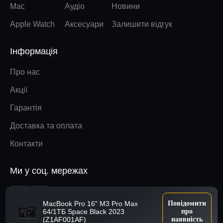
Mac
Аудіо
Новини
Apple Watch
Аксесуари
Залишити відгук
Інформація
Про нас
Акції
Гарантія
Доставка та оплата
Контакти
Ми у соц. мережах
Наверх
MacBook Pro 16" M3 Pro Max
Повідомити
64/1ТБ Space Black 2023
про
(Z1AF001AF)
наявність