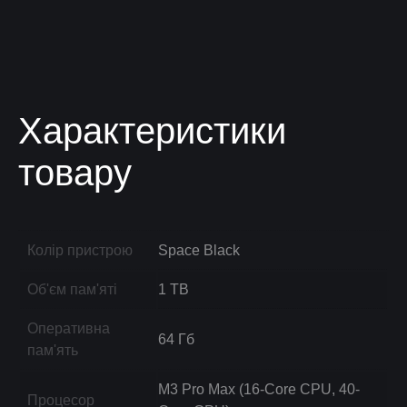
Характеристики
товару
Колір пристрою
Space Black
Об'єм пам'яті
1 TB
Оперативна
64 Гб
пам'ять
M3 Pro Max (16-Core CPU, 40-
Процесор