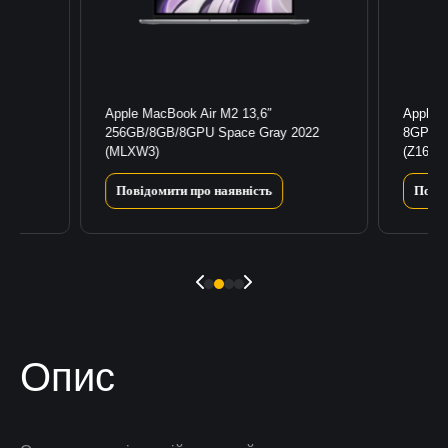
Apple MacBook Air M2 13,6″
Apple 
256GB/8GB/8GPU Space Gray 2022
8GPU/1
(MLXW3)
(Z1600
Повідомити про наявність
Повід
Опис