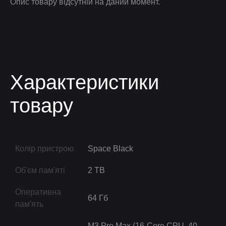
Опис товару відсутній на даний момент.
Характеристики
товару
Колір пристрою
Space Black
Об'єм пам'яті
2 TB
Оперативна
64 Гб
пам'ять
M3 Pro Max (16-Core CPU, 40-