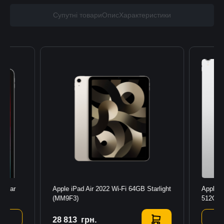
Супутні товари
Опис
Характеристики
llular
Apple iPad Air 2022 Wi-Fi 64GB Starlight
Apple i
(MM9F3)
512GB 
28 813
Купити
грн.