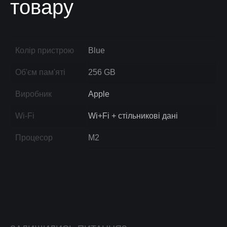
товару
Колір пристрою
Blue
Об'єм пам'яті
256 GB
Виробник
Apple
Wi-Fi
Wi+Fi + стільникові дані
Процесор
M2