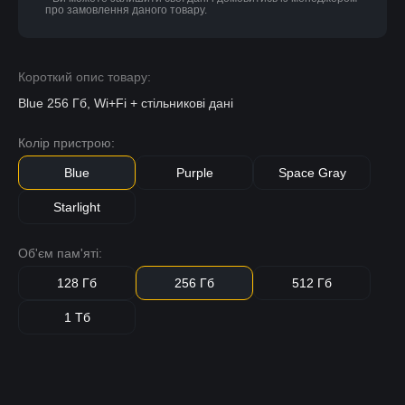
про замовлення даного товару.
Короткий опис товару:
Blue 256 Гб, Wi+Fi + стільникові дані
Колір пристрою:
Blue
Purple
Space Gray
Starlight
Об'єм пам'яті:
128 Гб
256 Гб
512 Гб
1 Тб