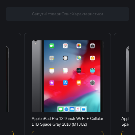
Супутні товари
Опис
Характеристики
GB
Apple iPad Pro 12.9-inch Wi-Fi + Cellular
Apple i
1TB Space Gray 2018 (MTJU2)
Space 