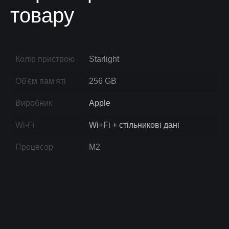
товару
Колір пристрою
Starlight
Об'єм пам'яті
256 GB
Виробник
Apple
Wi-Fi
Wi+Fi + стільникові дані
Процесор
M2