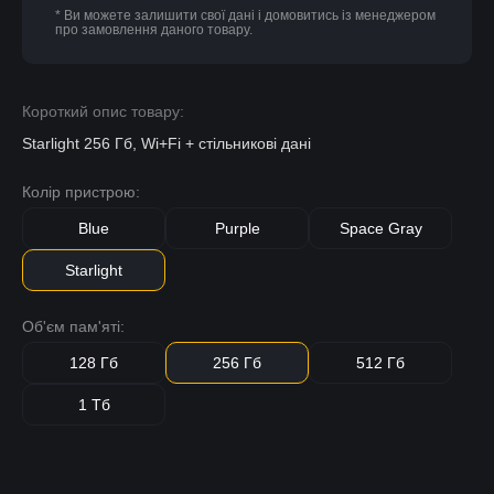
* Ви можете залишити свої дані і домовитись із менеджером
про замовлення даного товару.
Короткий опис товару:
Starlight 256 Гб, Wi+Fi + стільникові дані
Колір пристрою:
Blue
Purple
Space Gray
Starlight
Об'єм пам'яті:
128 Гб
256 Гб
512 Гб
1 Тб