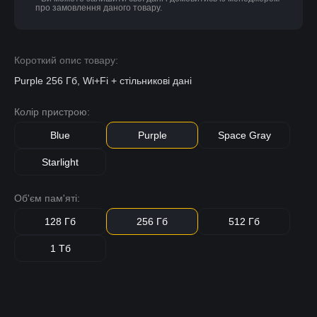
про замовлення даного товару.
Короткий опис товару:
Purple 256 Гб, Wi+Fi + стільникові дані
Колір пристрою:
Blue
Purple
Space Gray
Starlight
Об'єм пам'яті:
128 Гб
256 Гб
512 Гб
1 Тб