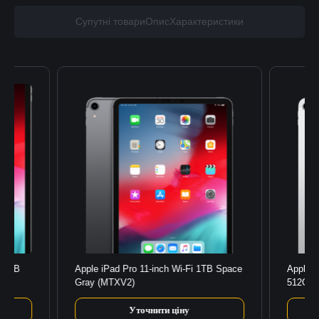
Супутні товари
Опис
Характеристики
512GB
Apple iPad Pro 11-inch Wi-Fi 1TB Space
Apple i
Gray (MTXV2)
512GB 
Уточнити ціну