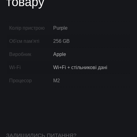
товару
Колір пристрою
Purple
Об'єм пам'яті
256 GB
Виробник
Apple
Wi-Fi
Wi+Fi + стільникові дані
Процесор
M2
ЗАЛИШИЛИСЬ ПИТАННЯ?