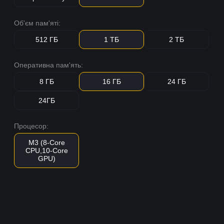
Об'єм пам'яті:
512 ГБ
1 ТБ
2 ТБ
Оперативна пам'ять:
8 ГБ
16 ГБ
24 ГБ
24ГБ
Процесор:
M3 (8-Core
CPU,10-Core
GPU)