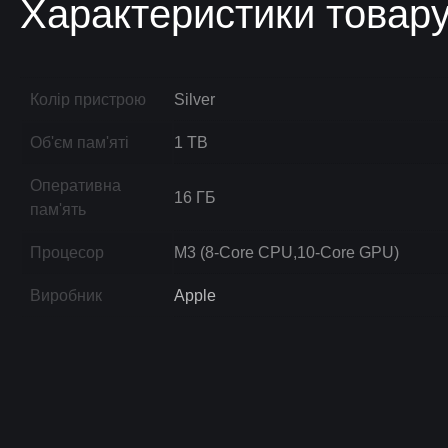
Характеристики товар
Колір пристрою
Silver
Об'єм пам'яті
1 TB
Оперативна
16 ГБ
пам'ять
Процесор
M3 (8-Core CPU,10-Core GPU)
Виробник
Apple