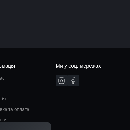
рмація
Ми у соц. мережах
ас
тія
вка та оплата
кти