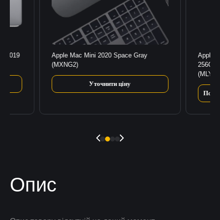
SD 2019
Apple Mac Mini 2020 Space Gray
Apple 
(MXNG2)
256GB/
(MLY13
Уточнити ціну
Повід
Опис