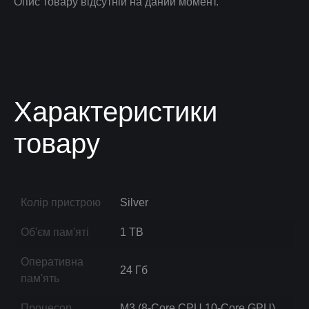
Опис товару відсутній на даний момент.
Характеристики
товару
Колір пристрою
Silver
Об'єм пам'яті
1 TB
Оперативна
24 Гб
пам'ять
Процесор
M3 (8-Core CPU,10-Core GPU)