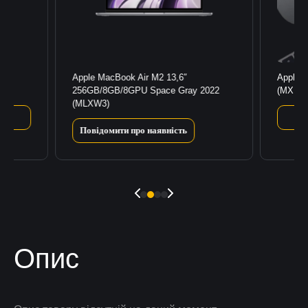
20
Apple MacBook Air M2 13,6″
Apple 
256GB/8GB/8GPU Space Gray 2022
(MXNG
(MLXW3)
Повідомити про наявність
Опис