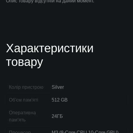
Опис товару відсутній на даний момент.
Характеристики
товару
Колір пристрою
Silver
Об'єм пам'яті
512 GB
Оперативна
24ГБ
пам'ять
Процесор
M3 (8-Core CPU,10-Core GPU)